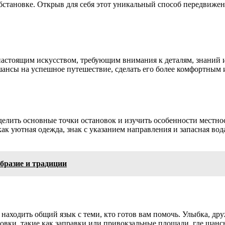
становке. Открыв для себя этот уникальный способ передвижени
 настоящим искусством, требующим внимания к деталям, знаний
шансы на успешное путешествие, сделать его более комфортным 
елить основные точки остановок и изучить особенности местно
ак уютная одежда, знак с указанием направления и запасная вода
разие и традиции
аходить общий язык с теми, кто готов вам помочь. Улыбка, дру
новки, такие как заправки или привокзальные площади, где шан