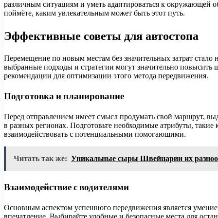
различным ситуациям и уметь адаптироваться к окружающей об
поймёте, каким увлекательным может быть этот путь.
Эффективные советы для автостопа
Перемещение по новым местам без значительных затрат стало
выбранные подходы и стратегии могут значительно повысить 
рекомендации для оптимизации этого метода передвижения.
Подготовка и планирование
Перед отправлением имеет смысл продумать свой маршрут, выд
в разных регионах. Подготовьте необходимые атрибуты, такие к
взаимодействовать с потенциальными помогающими.
Читать так же:
Уникальные сыры Швейцарии их разнооб
Взаимодействие с водителями
Основным аспектом успешного передвижения является умение н
впечатление. Выбирайте удобные и безопасные места для оста