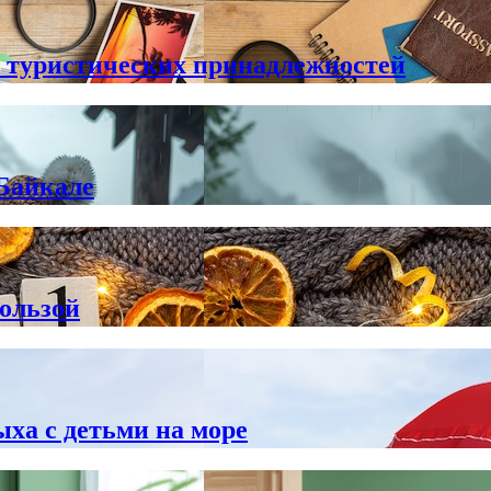
 туристических принадлежностей
 Байкале
пользой
ыха с детьми на море