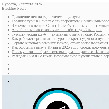
Суббота, 8 августа 2026
Breaking News
Сравнение цен на туристические услуги
Горящие туры в Египет с авиаперелетом и онлайн-выборо
Экскурсии в центре Санкт-Петербурга: чем удивит культ
Авиабилеты: как сэкономить и выбрать удобный рейс
Туристический клуб — активный отдых в горах России, 
Как работает организация туров: секреты удачного путеш
Сервис бытового ремонта: почему стоит воспользоваться 
Как оформить визу в Китай в 2025 году: сроки, докумен
Почему стоит выбрать гостевые дома недалеко от Калини
Разгадай Рим и Ватикан: незабываемое путешествие в се
Sidebar
Случайная
статья
Log
In
Меню