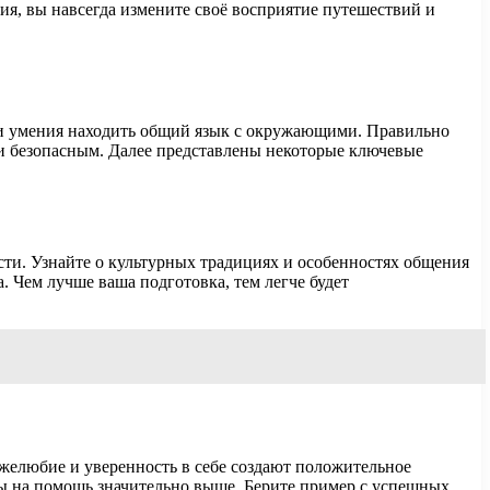
я, вы навсегда измените своё восприятие путешествий и
 и умения находить общий язык с окружающими. Правильно
и безопасным. Далее представлены некоторые ключевые
сти. Узнайте о культурных традициях и особенностях общения
. Чем лучше ваша подготовка, тем легче будет
желюбие и уверенность в себе создают положительное
сы на помощь значительно выше. Берите пример с успешных