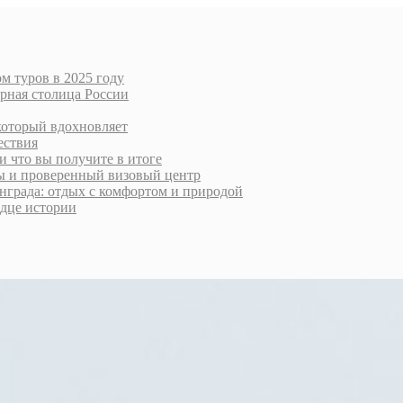
м туров в 2025 году
урная столица России
который вдохновляет
ествия
и что вы получите в итоге
ты и проверенный визовый центр
нграда: отдых с комфортом и природой
рдце истории