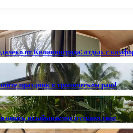
едалеко от Калининграда: отдых с комфо
чайте праздник в тропическом раю!
низовать незабываемое путешествие