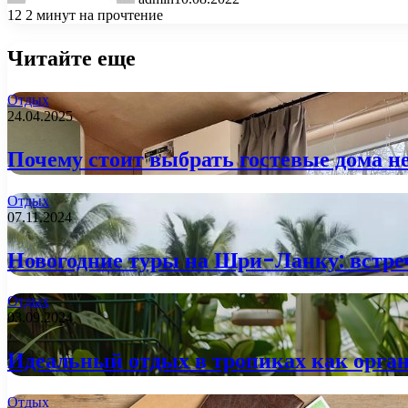
12
2 минут на прочтение
Читайте еще
Отдых
24.04.2025
Почему стоит выбрать гостевые дома н
Отдых
07.11.2024
Новогодние туры на Шри-Ланку: встре
Отдых
03.09.2024
Идеальный отдых в тропиках как орга
Отдых