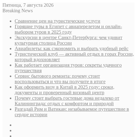
Пятница, 7 августа 2026
Breaking News
Сравнение цен на туристические услуги
Горящие туры в Египет с авиаперелетом и онлайн-
выбором туров в 2025 году
Экскурсии в центре Санкт-Петербурга: чем удивит
культурная столица России
Авиабилеты: как сэкономить и выбрать удобный рейс
Туристический клуб — активный отдых в горах России,
который вдохновляет
Как работает организация туров: секреты удачного
путешествия
Сервис бытового ремонта: почему стоит
воспользоваться и что вы получите в итоге
Как оформить визу в Китай в 2025 году: сроки,
документы и проверенный визовый центр
Почему стоит выбрать гостевые дома недалеко от
Калининграда: отдых с комфортом и природой
Разгадай Рим и Ватикан: незабываемое путешествие в
сердце истории
Sidebar
Случайная
статья
Log