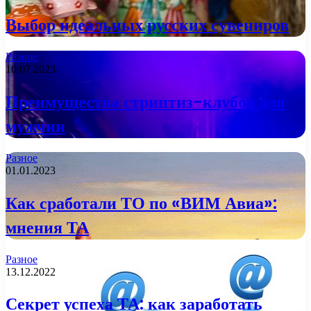
Выбор идеальных русских сувениров
Разное
10.07.2023
Преимущества стриптиз-клубов для
мужчин
Разное
01.01.2023
Как сработали ТО по «ВИМ Авиа»:
мнения ТА
Разное
13.12.2022
Секрет успеха ТА: как заработать