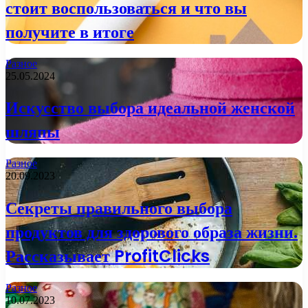
стоит воспользоваться и что вы
получите в итоге
Разное
25.05.2024
Искусство выбора идеальной женской
шляпы
Разное
20.09.2023
Секреты правильного выбора
продуктов для здорового образа жизни.
Рассказывает ProfitClicks
Разное
10.07.2023