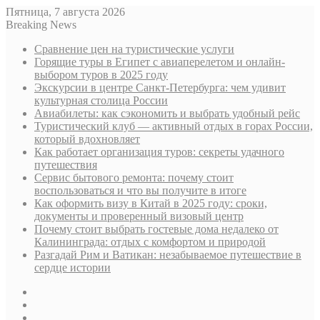
Пятница, 7 августа 2026
Breaking News
Сравнение цен на туристические услуги
Горящие туры в Египет с авиаперелетом и онлайн-
выбором туров в 2025 году
Экскурсии в центре Санкт-Петербурга: чем удивит
культурная столица России
Авиабилеты: как сэкономить и выбрать удобный рейс
Туристический клуб — активный отдых в горах России,
который вдохновляет
Как работает организация туров: секреты удачного
путешествия
Сервис бытового ремонта: почему стоит
воспользоваться и что вы получите в итоге
Как оформить визу в Китай в 2025 году: сроки,
документы и проверенный визовый центр
Почему стоит выбрать гостевые дома недалеко от
Калининграда: отдых с комфортом и природой
Разгадай Рим и Ватикан: незабываемое путешествие в
сердце истории
Sidebar
Случайная
статья
Log