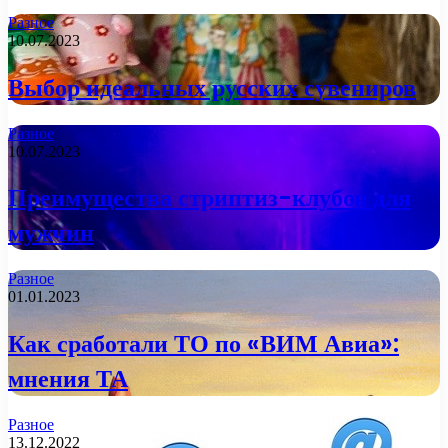
Разное
10.07.2023
Выбор идеальных русских сувениров
Разное
10.07.2023
Преимущества стриптиз-клубов для
мужчин
Разное
01.01.2023
Как сработали ТО по «ВИМ Авиа»:
мнения ТА
Разное
13.12.2022