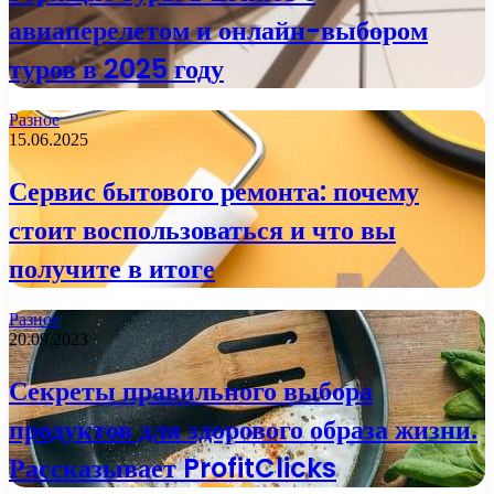
авиаперелетом и онлайн-выбором
туров в 2025 году
Разное
15.06.2025
Сервис бытового ремонта: почему
стоит воспользоваться и что вы
получите в итоге
Разное
20.09.2023
Секреты правильного выбора
продуктов для здорового образа жизни.
Рассказывает ProfitClicks