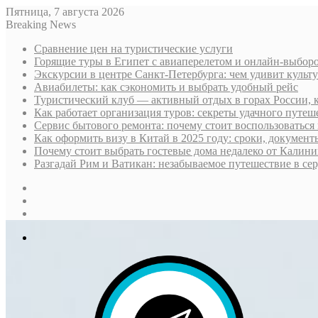
Пятница, 7 августа 2026
Breaking News
Сравнение цен на туристические услуги
Горящие туры в Египет с авиаперелетом и онлайн-выборо
Экскурсии в центре Санкт-Петербурга: чем удивит культ
Авиабилеты: как сэкономить и выбрать удобный рейс
Туристический клуб — активный отдых в горах России, 
Как работает организация туров: секреты удачного путеш
Сервис бытового ремонта: почему стоит воспользоваться 
Как оформить визу в Китай в 2025 году: сроки, докумен
Почему стоит выбрать гостевые дома недалеко от Калини
Разгадай Рим и Ватикан: незабываемое путешествие в се
Sidebar
Случайная
статья
Log
In
Меню