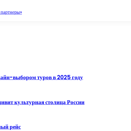
 партнеры»
лайн-выбором туров в 2025 году
дивит культурная столица России
ный рейс