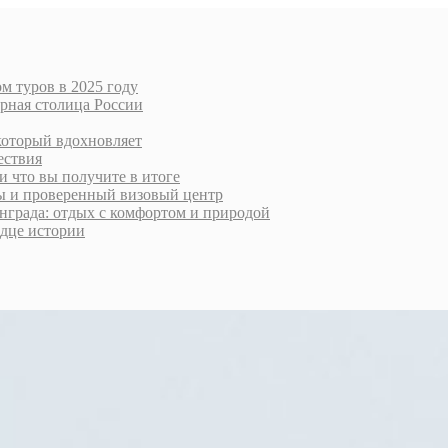
м туров в 2025 году
урная столица России
который вдохновляет
ествия
и что вы получите в итоге
ты и проверенный визовый центр
нграда: отдых с комфортом и природой
рдце истории