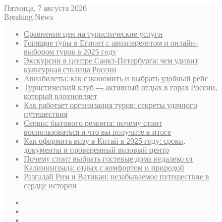
Пятница, 7 августа 2026
Breaking News
Сравнение цен на туристические услуги
Горящие туры в Египет с авиаперелетом и онлайн-
выбором туров в 2025 году
Экскурсии в центре Санкт-Петербурга: чем удивит
культурная столица России
Авиабилеты: как сэкономить и выбрать удобный рейс
Туристический клуб — активный отдых в горах России,
который вдохновляет
Как работает организация туров: секреты удачного
путешествия
Сервис бытового ремонта: почему стоит
воспользоваться и что вы получите в итоге
Как оформить визу в Китай в 2025 году: сроки,
документы и проверенный визовый центр
Почему стоит выбрать гостевые дома недалеко от
Калининграда: отдых с комфортом и природой
Разгадай Рим и Ватикан: незабываемое путешествие в
сердце истории
Sidebar
Случайная
статья
Log