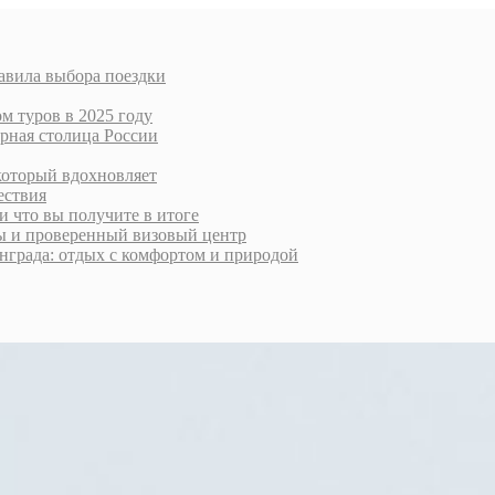
авила выбора поездки
м туров в 2025 году
урная столица России
который вдохновляет
ествия
и что вы получите в итоге
ты и проверенный визовый центр
нграда: отдых с комфортом и природой