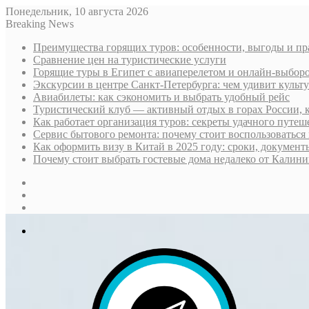
Понедельник, 10 августа 2026
Breaking News
Преимущества горящих туров: особенности, выгоды и пр
Сравнение цен на туристические услуги
Горящие туры в Египет с авиаперелетом и онлайн-выборо
Экскурсии в центре Санкт-Петербурга: чем удивит культ
Авиабилеты: как сэкономить и выбрать удобный рейс
Туристический клуб — активный отдых в горах России, 
Как работает организация туров: секреты удачного путеш
Сервис бытового ремонта: почему стоит воспользоваться 
Как оформить визу в Китай в 2025 году: сроки, докумен
Почему стоит выбрать гостевые дома недалеко от Калини
Sidebar
Случайная
статья
Log
In
Меню