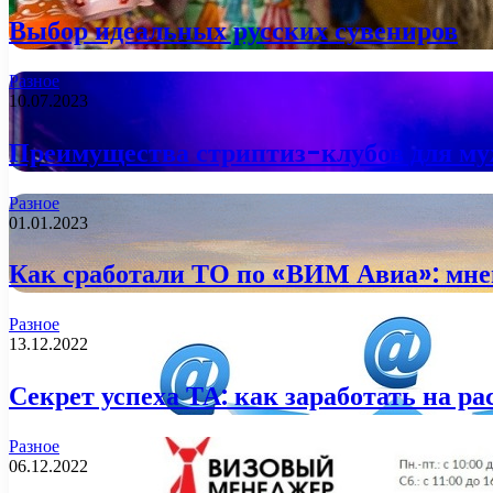
Выбор идеальных русских сувениров
Разное
10.07.2023
Преимущества стриптиз-клубов для м
Разное
01.01.2023
Как сработали ТО по «ВИМ Авиа»: мн
Разное
13.12.2022
Секрет успеха ТА: как заработать на р
Разное
06.12.2022