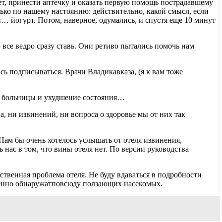
дет, принести аптечку и оказать первую помощь пострадавшему
лько по нашему настоянию: действительно, какой смысл, если
… йогурт. Потом, наверное, одумались, и спустя еще 10 минут
все ведро сразу ставь. Они ретиво пытались помочь нам
ись подписываться. Врачи Владикавказа, (я к вам тоже
е больницы и ухудшение состояния…
, ни извинений, ни вопроса о здоровье мы от них так
ам бы очень хотелось услышать от отеля извинения,
нас в том, что вины отеля нет. По версии руководства
твенная проблема отеля. Не буду вдаваться в подробности
еменно обнаружатповсюду ползающих насекомых.