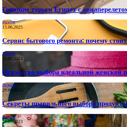
Горящие туры в Египет с авиаперелето
Разное
15.06.2025
Сервис бытового ремонта: почему стоит
Разное
25.05.2024
Искусство выбора идеальной женской
Разное
20.09.2023
Секреты правильного выбора продуктов 
Разное
10.07.2023