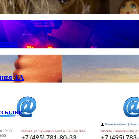
ужчин
ения ТА
ассылке