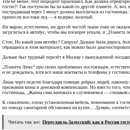
Тем не менее, этот инцидент произошел. Как должна отреагиро
гостю?! Так поступили бы на какой-то другой планете. А, вот,
пострадавшая через 5 минут должна выселиться из гостиницы. 
принесли все-таки лед — в ведерке, колотый.
Ни марли, естественно, ни другой чистой ткани тоже не оказа
загрузиться в автобус, чтобы мы поскорее уехали, и „Планета 
Стоп. Но какой нам автобус? Скорую! Дальше была дорога, боль
обращаюсь в этом материале), как можно было диагностироват
Дальше был трудный перелёт в Москву с вынужденной посадко
„Планета Люкс“ про своих проблемных постояльцев, естественн
и не дождались, хотя все наши контакты и телефоны у гостини
Лишь через неделю благодаря помощи добрых людей, наконец-т
признания вины и денежной компенсации. Но вместо того, чтоб
гостиницы, „Жанна сама виновата в случившемся — слишком си
К сожалению, плохо установленная мебель, невнимание к гостя
по поводу санитарной обстановки на кухне… Думаю, соответс
Читать так же:
Переславль-Залесский: как в России гос