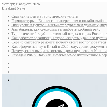
Четверг, 6 августа 2026
Breaking News
Сравнение цен на туристические услуги
Горящие туры в Египет с авиаперелетом и онлайн-выборо
Экскурсии в центре Санкт-Петербурга: чем удивит культ
Авиабилеты: как сэкономить и выбрать удобный рейс
Туристический клуб — активный отдых в горах России, 
Как работает организация туров: секреты удачного путеш
Сервис бытового ремонта: почему стоит воспользоваться 
Как оформить визу в Китай в 2025 году: сроки, докумен
Почему стоит выбрать гостевые дома недалеко от Калини
Разгадай Рим и Ватикан: незабываемое путешествие в се
Sidebar
Случайная
статья
Log
In
Меню