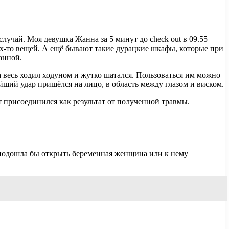
лучай. Моя девушка Жанна за 5 минут до check out в 09.55
ких-то вещей. А ещё бывают такие дурацкие шкафы, которые при
анной.
а весь ходил ходуном и жутко шатался. Пользоваться им можно
ейший удар пришёлся на лицо, в область между глазом и виском.
т присоединился как результат от полученной травмы.
ф подошла бы открыть беременная женщина или к нему