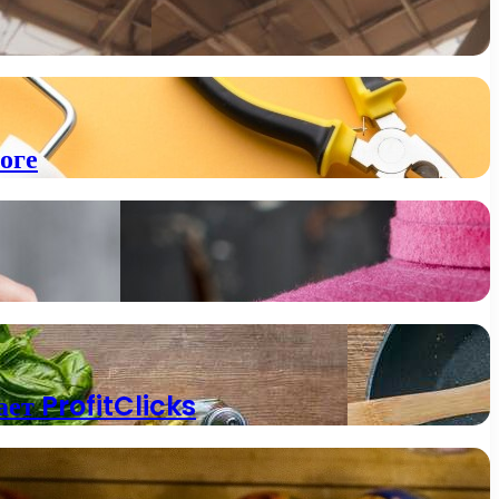
оге
ет ProfitClicks