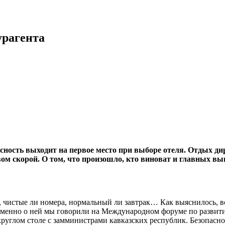
урагента
сность выходит на первое место при выборе отеля. Отдых ди
ом скорой. О том, что произошло, кто
виноват и главных выв
, чистые ли номера, нормальный ли завтрак… Как выяснилось, в
 именно о ней мы говорили на Международном форуме по развит
руглом столе с замминистрами кавказских республик. Безопаснос