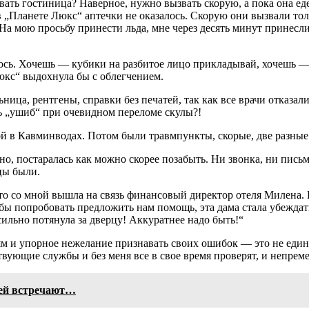
вать гостиница? Наверное, нужно вызвать скорую, а пока она е
 в „Планете Люкс“ аптечки не оказалось. Скорую они вызвали то
На мою просьбу принести льда, мне через десять минут принесли
лось. Хочешь — кубики на разбитое лицо прикладывай, хочешь — 
люкс“ выдохнула бы с облегчением.
ница, рентгены, справки без печатей, так как все врачи отказал
ь „ушиб“ при очевидном переломе скулы?!
й в Кавминводах. Потом были травмпункты, скорые, две разны
о, постаралась как можно скорее позабыть. Ни звонка, ни письма
цы были.
о со мной вышла на связь финансовый директор отеля Милена. Н
ы попробовать предложить нам помощь, эта дама стала убеждать 
льно потянула за дверцу! Аккуратнее надо быть!“
м и упорное нежелание признавать своих ошибок — это не единс
твующие службы и без меня все в свое время проверят, и непр
тей встречают…