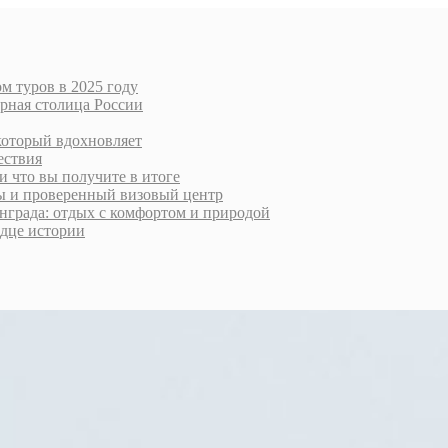
м туров в 2025 году
урная столица России
который вдохновляет
ествия
и что вы получите в итоге
ты и проверенный визовый центр
нграда: отдых с комфортом и природой
рдце истории