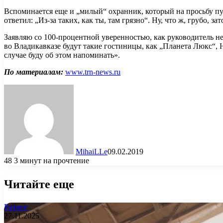
Вспоминается еще и „милый“ охранник, который на просьбу пуст
ответил: „Из-за таких, как ты, там грязно“. Ну, что ж, грубо, за
Заявляю со 100-процентной уверенностью, как руководитель нес
во Владикавказе будут такие гостиницы, как „Планета Люкс“,
случае буду об этом напоминать».
По материалам:
www.trn-news.ru
MihaiLLe
09.02.2019
48
3 минут на прочтение
Читайте еще
Разное
27.11.2025