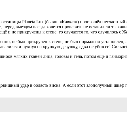
гостиницы Planeta Lux (бывш. «Кавказ») произошёл несчастный с
е, перед выездом всегда хочется проверить не оставил ли ты ка
щё и не прикручены к стене, то случается то, что случилось с Ж
нно, не был прикручен к стене, не был нормально установлен, 
завалился и рухнул на хрупкую девушку, едва не убив ее! Сильн
 ушибов мягких тканей лица, головы и тела, потом еще и гаймори
чудовищный удар в область виска. А если этот злополучный шка