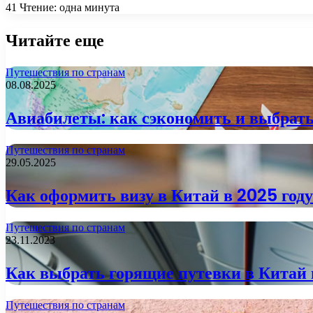
41
Чтение: одна минута
Читайте еще
Путешествия по странам
08.08.2025
Авиабилеты: как сэкономить и выбрать
Путешествия по странам
29.05.2025
Как оформить визу в Китай в 2025 год
Путешествия по странам
23.11.2023
Как выбрать горящие путевки в Китай
Путешествия по странам