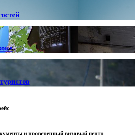
гостей
зон»
 туристов
рейс
документы и проверенный визовый центр