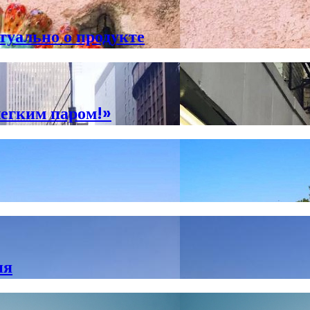
туально о продукте
легким паром!»
ия