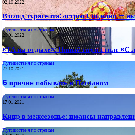
02.10.2022
Взгляд турагента: остров Сицилия — ак
Путешествия по странам
26.01.2022
«ТА на отдыхе»: Новый год в стиле «С 
Путешествия по странам
27.10.2021
6 причин побывать в Песчаном
Путешествия по странам
17.01.2021
Кипр в межсезонье: нюансы направлен
Путешествия по странам