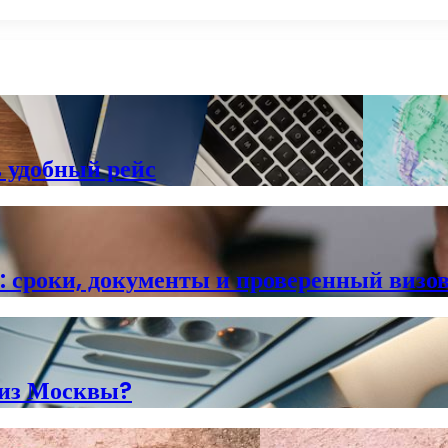
 удобный рейс
у: сроки, документы и проверенный визо
 из Москвы?