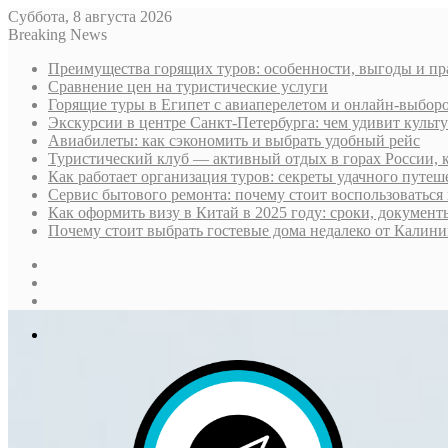
Суббота, 8 августа 2026
Breaking News
Преимущества горящих туров: особенности, выгоды и пр
Сравнение цен на туристические услуги
Горящие туры в Египет с авиаперелетом и онлайн-выборо
Экскурсии в центре Санкт-Петербурга: чем удивит культ
Авиабилеты: как сэкономить и выбрать удобный рейс
Туристический клуб — активный отдых в горах России, 
Как работает организация туров: секреты удачного путеш
Сервис бытового ремонта: почему стоит воспользоваться 
Как оформить визу в Китай в 2025 году: сроки, докумен
Почему стоит выбрать гостевые дома недалеко от Калини
Sidebar
Случайная
статья
Log
In
Меню