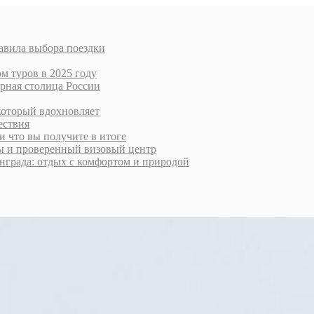
авила выбора поездки
м туров в 2025 году
урная столица России
который вдохновляет
ествия
и что вы получите в итоге
ты и проверенный визовый центр
нграда: отдых с комфортом и природой