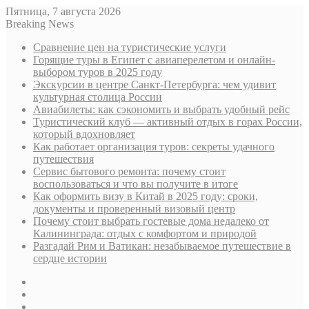
Пятница, 7 августа 2026
Breaking News
Сравнение цен на туристические услуги
Горящие туры в Египет с авиаперелетом и онлайн-
выбором туров в 2025 году
Экскурсии в центре Санкт-Петербурга: чем удивит
культурная столица России
Авиабилеты: как сэкономить и выбрать удобный рейс
Туристический клуб — активный отдых в горах России,
который вдохновляет
Как работает организация туров: секреты удачного
путешествия
Сервис бытового ремонта: почему стоит
воспользоваться и что вы получите в итоге
Как оформить визу в Китай в 2025 году: сроки,
документы и проверенный визовый центр
Почему стоит выбрать гостевые дома недалеко от
Калининграда: отдых с комфортом и природой
Разгадай Рим и Ватикан: незабываемое путешествие в
сердце истории
Sidebar
Случайная
статья
Log