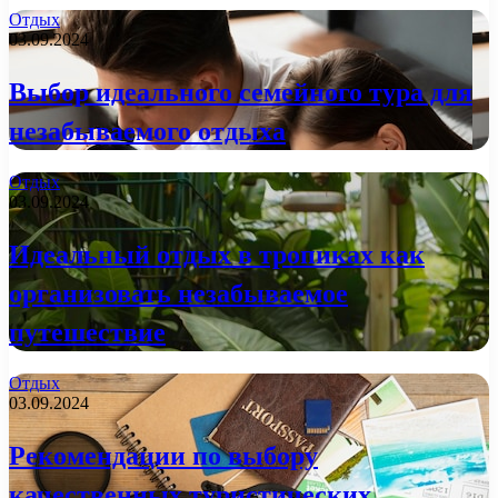
Отдых
03.09.2024
Выбор идеального семейного тура для
незабываемого отдыха
Отдых
03.09.2024
Идеальный отдых в тропиках как
организовать незабываемое
путешествие
Отдых
03.09.2024
Рекомендации по выбору
качественных туристических