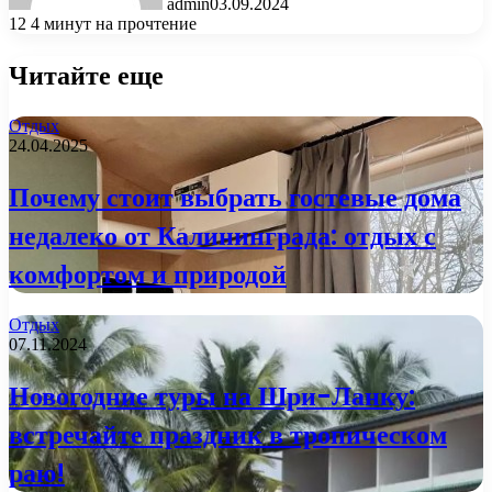
admin
03.09.2024
12
4 минут на прочтение
Читайте еще
Отдых
24.04.2025
Почему стоит выбрать гостевые дома
недалеко от Калининграда: отдых с
комфортом и природой
Отдых
07.11.2024
Новогодние туры на Шри-Ланку:
встречайте праздник в тропическом
раю!