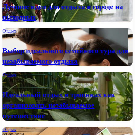
Лучшие идеи для отдыха в городе на
выходных
Отдых
03.09.2024
Выбор идеального семейного тура для
незабываемого отдыха
Отдых
03.09.2024
Идеальный отдых в тропиках как
организовать незабываемое
путешествие
Отдых
03.09.2024