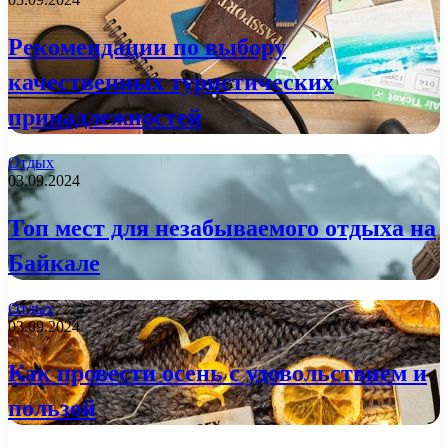
Рекомендации по выбору
качественных туристических
принадлежностей
Отдых
03.09.2024
Топ мест для незабываемого отдыха на
Байкале
Отдых
03.09.2024
Как провести осень с удовольствием и
пользой