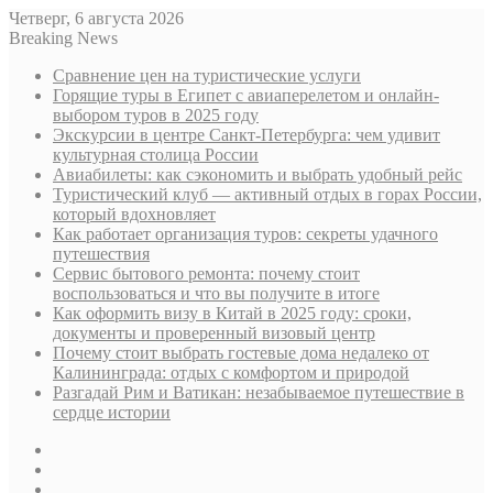
Четверг, 6 августа 2026
Breaking News
Сравнение цен на туристические услуги
Горящие туры в Египет с авиаперелетом и онлайн-
выбором туров в 2025 году
Экскурсии в центре Санкт-Петербурга: чем удивит
культурная столица России
Авиабилеты: как сэкономить и выбрать удобный рейс
Туристический клуб — активный отдых в горах России,
который вдохновляет
Как работает организация туров: секреты удачного
путешествия
Сервис бытового ремонта: почему стоит
воспользоваться и что вы получите в итоге
Как оформить визу в Китай в 2025 году: сроки,
документы и проверенный визовый центр
Почему стоит выбрать гостевые дома недалеко от
Калининграда: отдых с комфортом и природой
Разгадай Рим и Ватикан: незабываемое путешествие в
сердце истории
Sidebar
Случайная
статья
Log