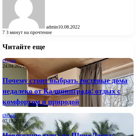
admin
10.08.2022
7
3 минут на прочтение
Читайте еще
Отдых
24.04.2025
Почему стоит выбрать гостевые дома
недалеко от Калининграда: отдых с
комфортом и природой
Отдых
07.11.2024
Новогодние туры на Шри-Ланку: