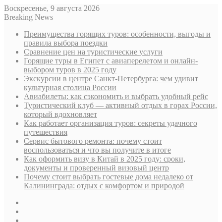
Воскресенье, 9 августа 2026
Breaking News
Преимущества горящих туров: особенности, выгоды и
правила выбора поездки
Сравнение цен на туристические услуги
Горящие туры в Египет с авиаперелетом и онлайн-
выбором туров в 2025 году
Экскурсии в центре Санкт-Петербурга: чем удивит
культурная столица России
Авиабилеты: как сэкономить и выбрать удобный рейс
Туристический клуб — активный отдых в горах России,
который вдохновляет
Как работает организация туров: секреты удачного
путешествия
Сервис бытового ремонта: почему стоит
воспользоваться и что вы получите в итоге
Как оформить визу в Китай в 2025 году: сроки,
документы и проверенный визовый центр
Почему стоит выбрать гостевые дома недалеко от
Калининграда: отдых с комфортом и природой
Sidebar
Случайная
статья
Log