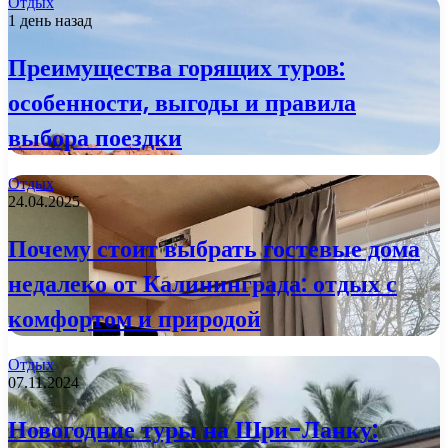
Отдых
1 день назад
Преимущества горящих туров:
особенности, выгоды и правила
выбора поездки
Отдых
24.04.2025
Почему стоит выбрать гостевые дома
недалеко от Калининграда: отдых с
комфортом и природой
Отдых
07.11.2024
Новогодние туры на Шри-Ланку: