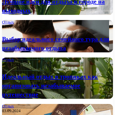
Лучшие идеи для отдыха в городе на
выходных
Отдых
03.09.2024
Выбор идеального семейного тура для
незабываемого отдыха
Отдых
03.09.2024
Идеальный отдых в тропиках как
организовать незабываемое
путешествие
Отдых
03.09.2024