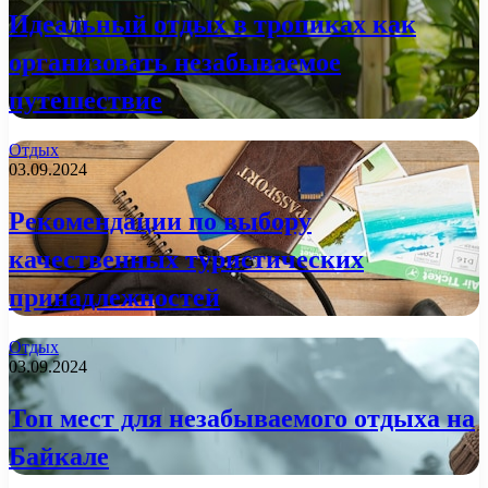
Идеальный отдых в тропиках как
организовать незабываемое
путешествие
Отдых
03.09.2024
Рекомендации по выбору
качественных туристических
принадлежностей
Отдых
03.09.2024
Топ мест для незабываемого отдыха на
Байкале