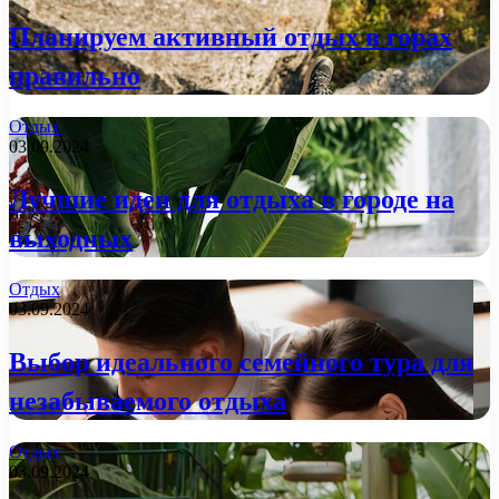
Планируем активный отдых в горах
правильно
Отдых
03.09.2024
Лучшие идеи для отдыха в городе на
выходных
Отдых
03.09.2024
Выбор идеального семейного тура для
незабываемого отдыха
Отдых
03.09.2024