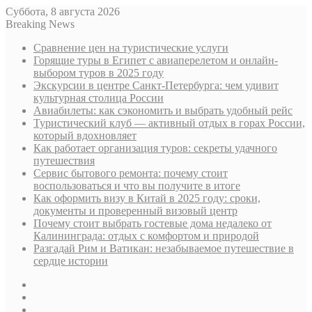
Суббота, 8 августа 2026
Breaking News
Сравнение цен на туристические услуги
Горящие туры в Египет с авиаперелетом и онлайн-
выбором туров в 2025 году
Экскурсии в центре Санкт-Петербурга: чем удивит
культурная столица России
Авиабилеты: как сэкономить и выбрать удобный рейс
Туристический клуб — активный отдых в горах России,
который вдохновляет
Как работает организация туров: секреты удачного
путешествия
Сервис бытового ремонта: почему стоит
воспользоваться и что вы получите в итоге
Как оформить визу в Китай в 2025 году: сроки,
документы и проверенный визовый центр
Почему стоит выбрать гостевые дома недалеко от
Калининграда: отдых с комфортом и природой
Разгадай Рим и Ватикан: незабываемое путешествие в
сердце истории
Sidebar
Случайная
статья
Log