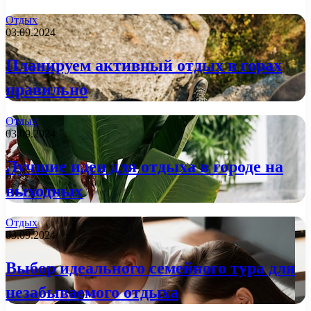
Отдых
03.09.2024
Планируем активный отдых в горах
правильно
Отдых
03.09.2024
Лучшие идеи для отдыха в городе на
выходных
Отдых
03.09.2024
Выбор идеального семейного тура для
незабываемого отдыха