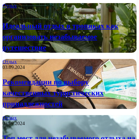
Отдых
03.09.2024
Идеальный отдых в тропиках как
организовать незабываемое
путешествие
Отдых
03.09.2024
Рекомендации по выбору
качественных туристических
принадлежностей
Отдых
03.09.2024
Топ мест для незабываемого отдыха на