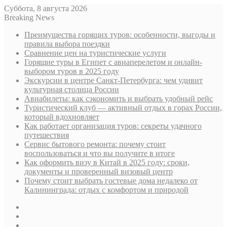
Суббота, 8 августа 2026
Breaking News
Преимущества горящих туров: особенности, выгоды и
правила выбора поездки
Сравнение цен на туристические услуги
Горящие туры в Египет с авиаперелетом и онлайн-
выбором туров в 2025 году
Экскурсии в центре Санкт-Петербурга: чем удивит
культурная столица России
Авиабилеты: как сэкономить и выбрать удобный рейс
Туристический клуб — активный отдых в горах России,
который вдохновляет
Как работает организация туров: секреты удачного
путешествия
Сервис бытового ремонта: почему стоит
воспользоваться и что вы получите в итоге
Как оформить визу в Китай в 2025 году: сроки,
документы и проверенный визовый центр
Почему стоит выбрать гостевые дома недалеко от
Калининграда: отдых с комфортом и природой
Sidebar
Случайная
статья
Log