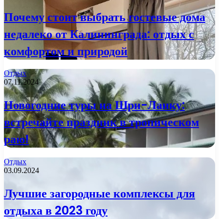
Почему стоит выбрать гостевые дома
недалеко от Калининграда: отдых с
комфортом и природой
Отдых
07.11.2024
Новогодние туры на Шри-Ланку:
встречайте праздник в тропическом
раю!
Отдых
03.09.2024
Лучшие загородные комплексы для
отдыха в 2023 году