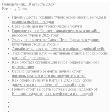
Понедельник, 10 августа 2026
Breaking News
Преимущества горящих туров: особенности, выгоды и
правила выбора поездки
Сравнение цен на туристические услуги
Горящие туры в Египет с авиаперелетом и онлайн-
выбором туров в 2025 году
Экскурсии в центре Санкт-Петербурга: чем удивит
культурная столица России
Авиабилеты: как сэкономить и выбрать удобный рейс
Туристический клуб — активный отдых в горах России,
который вдохновляет
Как работает организация туров: секреты удачного
путешествия
Сервис бытового ремонта: почему стоит
воспользоваться и что вы получите в итоге
Как оформить визу в Китай в 2025 году: сроки,
документы и проверенный визовый центр
Почему стоит выбрать гостевые дома недалеко от
Калининграда: отдых с комфортом и природой
Sidebar
Случайная
статья
Log