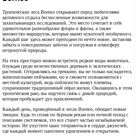
Тропические леса Borneo открывают перед любителями
активного отдыха бесчисленные возможности для
захватывающих исследований. Это место сочетает в себе
удивительное разнообразие флоры и фауны, а также
множество маршрутов, которые манят искателей необычного.
Каждый шаг здесь может преподнести нечто новое, заставляя
забыть о повседневных заботах и погружая в атмосферу
нетронутой природы.
На этих просторах можно встретить редкие виды животных,
блуждая среди величественных деревьев и экзотических
растений. Отправляясь на треккинг, вы не только насладитесь
живописными пейзажами, но и сможете познакомиться с
местной культурой, ведь поблизости живут племена,
сохранившие традиционный образ жизни. Оказавшись в этом
тропическом раю, вы ощутите связь с дикой природой,
которая пробуждает дух приключений.
Каждый день, проведённый в лесах Borneo, обещает новые
эмоции. Будь то сплав по бурным рекам или ночной поход с
поисками светлячков, это все станет частью незабываемой
истории. Не упустите шанс отправиться в сердце джунглей,
где каждый момент наполнен удивлением и открытием.