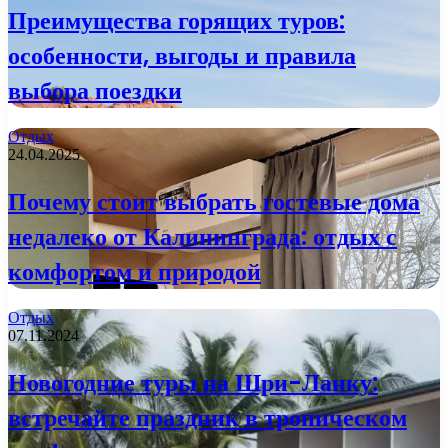
Преимущества горящих туров:
особенности, выгоды и правила
выбора поездки
Отдых
24.04.2025
Почему стоит выбрать гостевые дома
недалеко от Калининграда: отдых с
комфортом и природой
Отдых
07.11.2024
Новогодние туры на Шри-Ланку:
встречайте праздник в тропическом