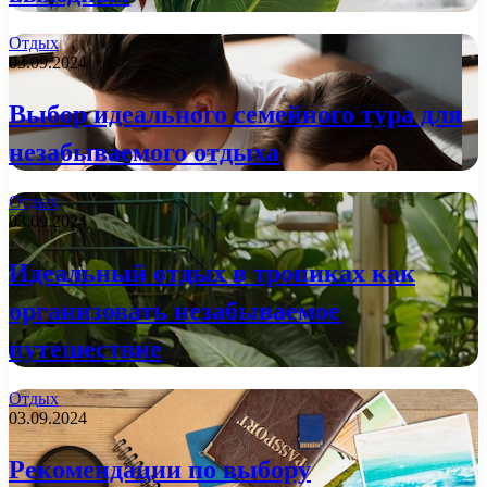
Отдых
03.09.2024
Выбор идеального семейного тура для
незабываемого отдыха
Отдых
03.09.2024
Идеальный отдых в тропиках как
организовать незабываемое
путешествие
Отдых
03.09.2024
Рекомендации по выбору