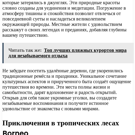
которые затерялись в джунглях. Эти природные красоты
словно созданы для уединения и медитации. Погружение в
атмосферу тишины и спокойствия позволит отвлечься от
повседневной суеты и насладиться великолепием
окружающей природы. Местные жители с удовольствием
расскажут о своих легендах и преданиях, добавляя глубины
вашему путешествию.
Читать так же:
Топ лучших пляжных курортов мира
для незабываемого отдыха
Не забудьте посетить удалённые деревни, где укоренились
традиционные ремёсла и праздники. Уникальное сочетание
культурных аспектов и прирученного быта создаёт ощущение
путешествия во времени. Эти места полны жизни и
самобытности, дарят вдохновение и радость открытий.
Открыв для себя такие укромные уголки, вы создадите
незабываемые воспоминания и получите истинное
удовольствие от знакомства с новыми мирами.
Приключения в тропических лесах
Borneo