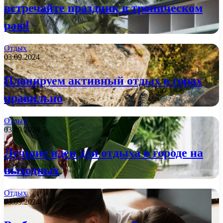
встречайте праздник в тропическом
раю!
Отдых
03.09.2024
Планируем активный отдых в горах
правильно
Отдых
03.09.2024
Лучшие идеи для отдыха в городе на
выходных
Отдых
03.09.2024