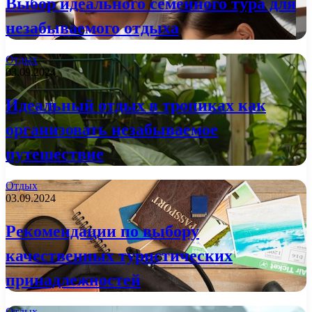
Выбор идеального семейного тура для
незабываемого отдыха
Отдых
03.09.2024
Идеальный отдых в тропиках как
организовать незабываемое
путешествие
Отдых
03.09.2024
Рекомендации по выбору
качественных туристических
принадлежностей
Отдых