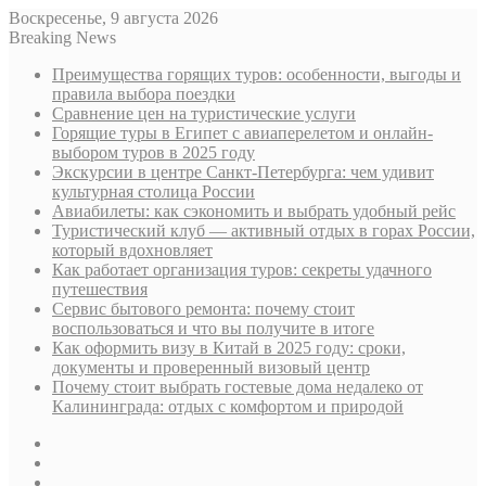
Воскресенье, 9 августа 2026
Breaking News
Преимущества горящих туров: особенности, выгоды и
правила выбора поездки
Сравнение цен на туристические услуги
Горящие туры в Египет с авиаперелетом и онлайн-
выбором туров в 2025 году
Экскурсии в центре Санкт-Петербурга: чем удивит
культурная столица России
Авиабилеты: как сэкономить и выбрать удобный рейс
Туристический клуб — активный отдых в горах России,
который вдохновляет
Как работает организация туров: секреты удачного
путешествия
Сервис бытового ремонта: почему стоит
воспользоваться и что вы получите в итоге
Как оформить визу в Китай в 2025 году: сроки,
документы и проверенный визовый центр
Почему стоит выбрать гостевые дома недалеко от
Калининграда: отдых с комфортом и природой
Sidebar
Случайная
статья
Log