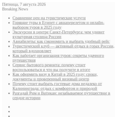
Пятница, 7 августа 2026
Breaking News
Сравнение цен на туристические услуги
Горящие туры в Египет с авиаперелетом и онлайн-
выбором туров в 2025 году
Экскурсии в центре Санкт-Петербурга: чем удивит
культурная столица России
Авиабилеты: как сэкономить и выбрать удобный рейс
Туристический клуб — активный отдых в горах России,
который вдохновляет
Как работает организация туров: секреты удачного
путешествия
Сервис бытового ремонта: почему стоит
воспользоваться и что вы получите в итоге
Как оформить визу в Китай в 2025 году: сроки,
документы и проверенный визовый центр
Почему стоит выбрать гостевые дома недалеко от
Калининграда: отдых с комфортом и природой
Разгадай Рим и Ватикан: незабываемое путешествие в
сердце истории
Sidebar
Случайная
статья
Log