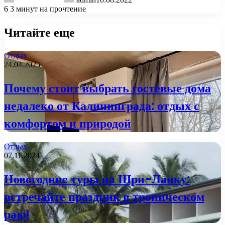
6
3 минут на прочтение
Читайте еще
Отдых
24.04.2025
Почему стоит выбрать гостевые дома
недалеко от Калининграда: отдых с
комфортом и природой
Отдых
07.11.2024
Новогодние туры на Шри-Ланку:
встречайте праздник в тропическом
раю!