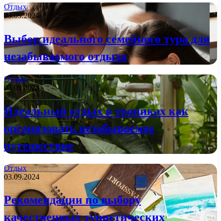
Отдых
03.09.2024
Выбор идеального семейного тура для
незабываемого отдыха
Отдых
03.09.2024
Идеальный отдых в тропиках как
организовать незабываемое
путешествие
Отдых
03.09.2024
Рекомендации по выбору
качественных туристических